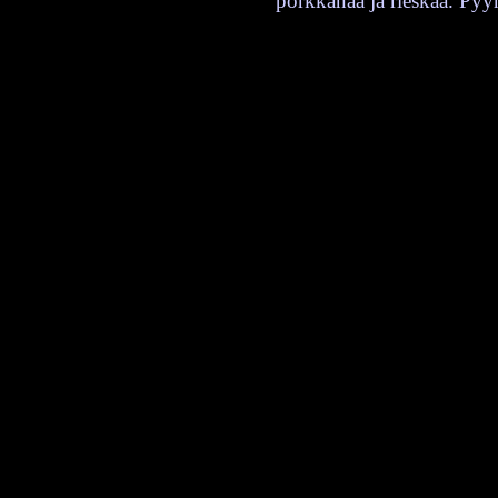
porkkanaa ja rieskaa. Pyyn